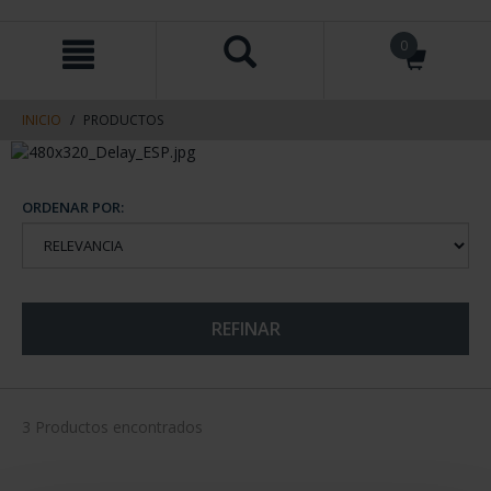
saltar
Saltar
0
al
al
contenido
men
de
navegacin
INICIO
PRODUCTOS
ORDENAR POR:
REFINAR
3 Productos encontrados