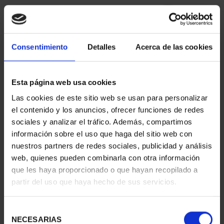
Consentimiento
Detalles
Acerca de las cookies
Esta página web usa cookies
Las cookies de este sitio web se usan para personalizar
CIUDADES PATRIMONIO
CIUDADES PATRIMONIO
el contenido y los anuncios, ofrecer funciones de redes
- ÁVILA
II - SALAMANCA
sociales y analizar el tráfico. Además, compartimos
73,00 €
73,00 €
información sobre el uso que haga del sitio web con
nuestros partners de redes sociales, publicidad y análisis
web, quienes pueden combinarla con otra información
que les haya proporcionado o que hayan recopilado a
partir del uso que haya hecho de sus servicios.
Selección
NECESARIAS
de