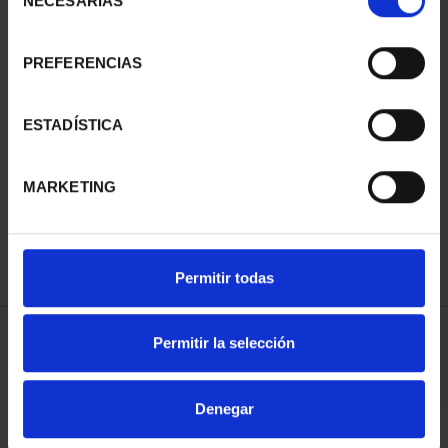
NECESARIAS
de
consentimiento
PREFERENCIAS
SUSCRIPCIÓN
SUSCRIPCIÓN
ESTADÍSTICA
CAPITALES DE
CAPITALES DE
PROVINCIA 3
PROVINCIA 4
MARKETING
949,00 €
949,00 €
Sólo para usuarios
Sólo para usuarios
registrados
registrados
Permitir todas
Permitir la selección
ORDENAR POR:
Denegar