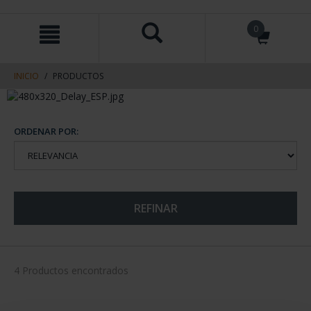
saltar
Saltar
0
al
al
contenido
men
de
navegacin
INICIO
PRODUCTOS
ORDENAR POR:
REFINAR
4 Productos encontrados