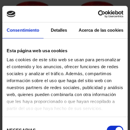
Consentimiento
Detalles
Acerca de las cookies
Esta página web usa cookies
SUSCRIPCIÓN
SUSCRIPCIÓN
Las cookies de este sitio web se usan para personalizar
CAPITALES DE
CAPITALES DE
el contenido y los anuncios, ofrecer funciones de redes
PROVINCIA 1
PROVINCIA 2
sociales y analizar el tráfico. Además, compartimos
949,00 €
949,00 €
información sobre el uso que haga del sitio web con
nuestros partners de redes sociales, publicidad y análisis
Sólo para usuarios
Sólo para usuarios
registrados
registrados
web, quienes pueden combinarla con otra información
que les haya proporcionado o que hayan recopilado a
partir del uso que haya hecho de sus servicios.
Selección