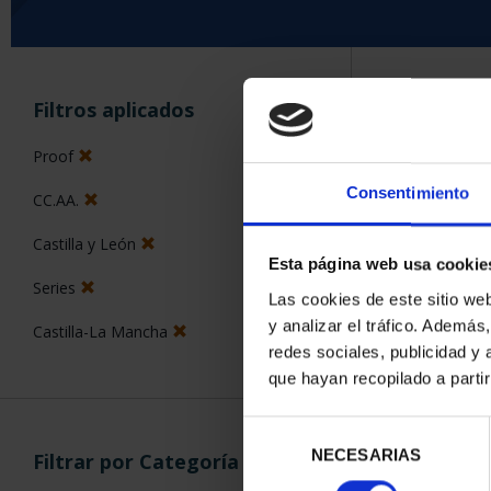
ORDENAR POR:
Filtros aplicados
Proof
Consentimiento
CC.AA.
5 Productos en
Castilla y León
Esta página web usa cookie
Series
Las cookies de este sitio we
y analizar el tráfico. Ademá
Castilla-La Mancha
redes sociales, publicidad y
que hayan recopilado a parti
Selección
NECESARIAS
de
Filtrar por Categoría
consentimiento