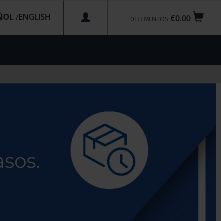
ÑOL
/
€0.00
0
ELEMENTOS