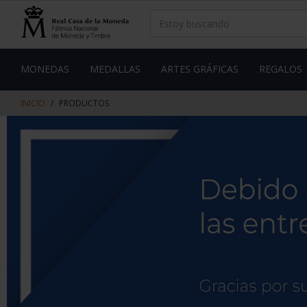
saltar
Saltar
al
al
contenido
men
de
navegacin
MONEDAS
MEDALLAS
ARTES GRÁFICAS
REGALOS
INICIO
PRODUCTOS