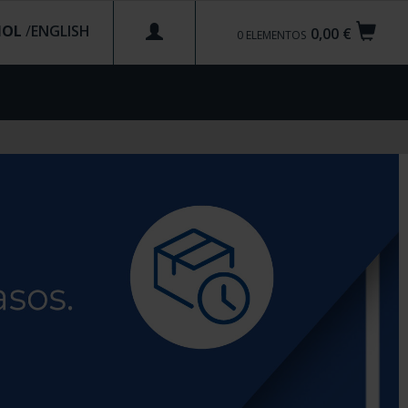
ÑOL
/
0,00 €
0
ELEMENTOS