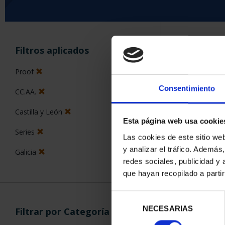
ORDENAR POR:
Filtros aplicados
Proof
Consentimiento
CC.AA.
5 Productos en
Castilla y León
Esta página web usa cookie
Series
Las cookies de este sitio we
y analizar el tráfico. Ademá
Galicia
redes sociales, publicidad y
que hayan recopilado a parti
Selección
NECESARIAS
de
Filtrar por Categoría
consentimiento