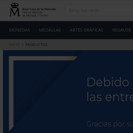
saltar
Saltar
al
al
contenido
men
de
navegacin
MONEDAS
MEDALLAS
ARTES GRÁFICAS
REGALOS
INICIO
PRODUCTOS