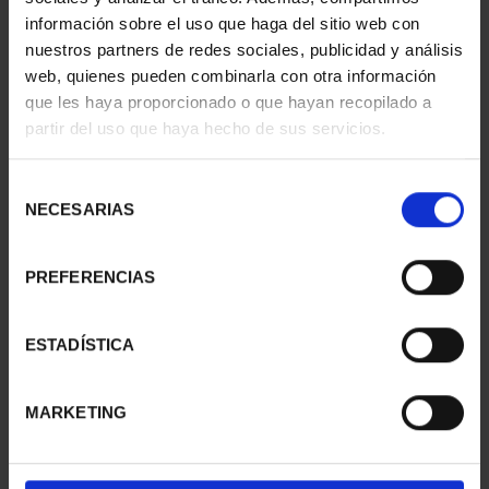
información sobre el uso que haga del sitio web con
nuestros partners de redes sociales, publicidad y análisis
web, quienes pueden combinarla con otra información
que les haya proporcionado o que hayan recopilado a
partir del uso que haya hecho de sus servicios.
SUSCRIPCIÓN
SUSCRIPCIÓN
CAPITALES DE
CAPITALES DE
PROVINCIA 3
PROVINCIA 4
Selección
949,00 €
949,00 €
NECESARIAS
de
consentimiento
Sólo para usuarios
Sólo para usuarios
registrados
registrados
PREFERENCIAS
ESTADÍSTICA
MARKETING