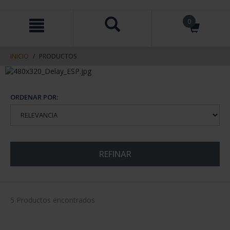
saltar
Saltar
0
al
al
contenido
men
de
navegacin
INICIO
PRODUCTOS
ORDENAR POR:
REFINAR
5 Productos encontrados