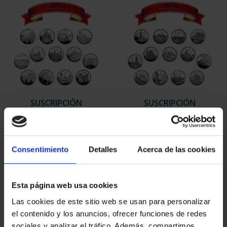
SUSCRIPCIÓN
SUSCRIPCIÓN
CAPITALES DE
CAPITALES DE
PROVINCIA 1
PROVINCIA 2
949,00 €
949,00 €
Consentimiento
Detalles
Acerca de las cookies
Sólo para usuarios
Sólo para usuarios
registrados
registrados
Esta página web usa cookies
Las cookies de este sitio web se usan para personalizar
el contenido y los anuncios, ofrecer funciones de redes
sociales y analizar el tráfico. Además, compartimos