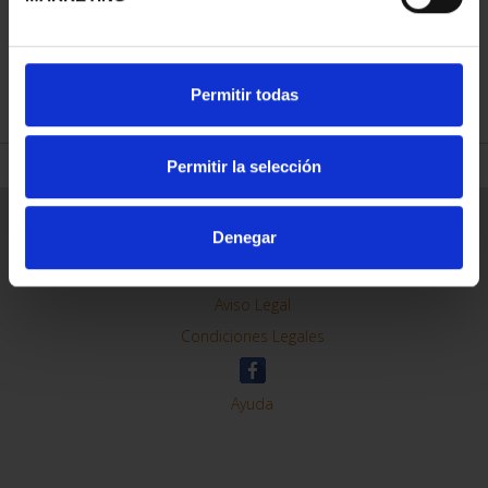
REFINAR
Permitir todas
Permitir la selección
Información General
Denegar
Contacto
Preguntas Frequentes (FAQs)
Aviso Legal
Condiciones Legales
Ayuda