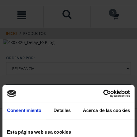
saltar
Saltar
0
al
al
contenido
men
de
navegacin
INICIO
PRODUCTOS
ORDENAR POR:
REFINAR
Consentimiento
Detalles
Acerca de las cookies
1 Productos encontrados
Esta página web usa cookies