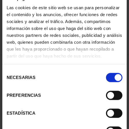
ORDENAR POR:
Las cookies de este sitio web se usan para personalizar
el contenido y los anuncios, ofrecer funciones de redes
sociales y analizar el tráfico. Además, compartimos
información sobre el uso que haga del sitio web con
nuestros partners de redes sociales, publicidad y análisis
REFINAR
web, quienes pueden combinarla con otra información
que les haya proporcionado o que hayan recopilado a
partir del uso que haya hecho de sus servicios.
1 Productos encontrados
Selección
NECESARIAS
de
consentimiento
PREFERENCIAS
ESTADÍSTICA