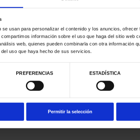
s
b se usan para personalizar el contenido y los anuncios, ofrecer
s, compartimos información sobre el uso que haga del sitio web 
 análisis web, quienes pueden combinarla con otra información q
CAPITALES DE
SUSCRIPCIÓN CAPITALES DE
SUSC
r del uso que haya hecho de sus servicios.
NCIA 1
PROVINCIA 2
00 €
949,00 €
ios registrados
Sólo para usuarios registrados
Sólo 
PREFERENCIAS
ESTADÍSTICA
Permitir la selección