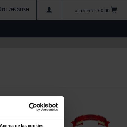
ÑOL
/
€0.00
0
ELEMENTOS
Acerca de las cookies