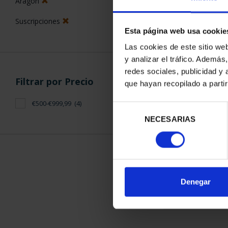
Aragón
Suscripciones
Esta página web usa cookie
Las cookies de este sitio we
y analizar el tráfico. Ademá
redes sociales, publicidad y
SUSCRIPCIÓN 
Filtrar por Precio
que hayan recopilado a parti
PROVI
949,
€500-€999,99
(4)
Selección
Sólo para usuar
NECESARIAS
de
consentimiento
ORDENAR POR:
Denegar