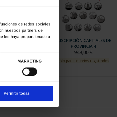
 funciones de redes sociales
con nuestros partners de
ue les haya proporcionado o
RIPCIÓN CAPITALES DE
SUSCRIPCIÓN CAPITALES DE
PROVINCIA 3
PROVINCIA 4
949,00 €
949,00 €
para usuarios registrados
Sólo para usuarios registrados
MARKETING
Permitir todas