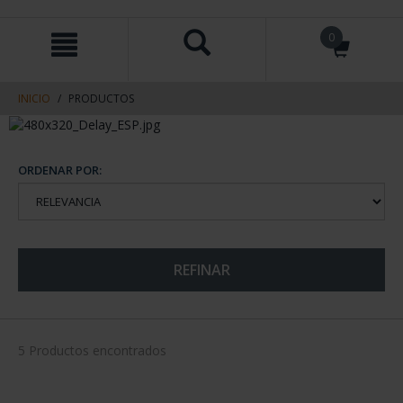
saltar
Saltar
0
al
al
contenido
men
de
navegacin
INICIO
PRODUCTOS
ORDENAR POR:
REFINAR
5 Productos encontrados