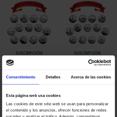
SUSCRIPCIÓN
SUSCRIPCIÓN
CAPITALES DE
CAPITALES DE
PROVINCIA 1
PROVINCIA 2
949,00 €
949,00 €
Consentimiento
Detalles
Acerca de las cookies
Sólo para usuarios
Sólo para usuarios
registrados
registrados
Esta página web usa cookies
Las cookies de este sitio web se usan para personalizar
el contenido y los anuncios, ofrecer funciones de redes
sociales y analizar el tráfico. Además, compartimos