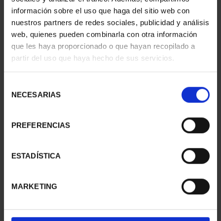
información sobre el uso que haga del sitio web con
nuestros partners de redes sociales, publicidad y análisis
web, quienes pueden combinarla con otra información
que les haya proporcionado o que hayan recopilado a
partir del uso que haya hecho de sus servicios.
SUSCRIPCIÓN
SUSCRIPCIÓN
CAPITALES DE
CAPITALES DE
PROVINCIA 3
PROVINCIA 4
Selección
949,00 €
949,00 €
NECESARIAS
de
consentimiento
Sólo para usuarios
Sólo para usuarios
registrados
registrados
PREFERENCIAS
ESTADÍSTICA
MARKETING