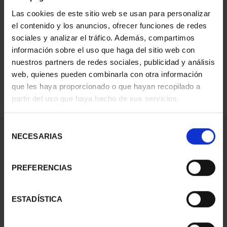
Las cookies de este sitio web se usan para personalizar
el contenido y los anuncios, ofrecer funciones de redes
ORDENAR POR:
sociales y analizar el tráfico. Además, compartimos
información sobre el uso que haga del sitio web con
nuestros partners de redes sociales, publicidad y análisis
web, quienes pueden combinarla con otra información
que les haya proporcionado o que hayan recopilado a
REFINAR
partir del uso que haya hecho de sus servicios.
Selección
1 Productos encontrados
NECESARIAS
de
consentimiento
PREFERENCIAS
ESTADÍSTICA