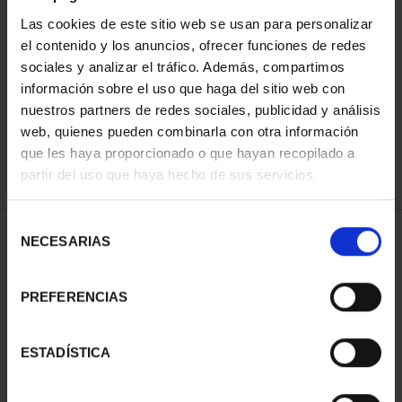
Las cookies de este sitio web se usan para personalizar
el contenido y los anuncios, ofrecer funciones de redes
ORDENAR POR:
sociales y analizar el tráfico. Además, compartimos
información sobre el uso que haga del sitio web con
nuestros partners de redes sociales, publicidad y análisis
web, quienes pueden combinarla con otra información
que les haya proporcionado o que hayan recopilado a
REFINAR
partir del uso que haya hecho de sus servicios.
Selección
1 Productos encontrados
NECESARIAS
de
consentimiento
PREFERENCIAS
ESTADÍSTICA