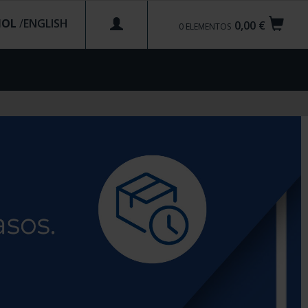
ÑOL
/
0,00 €
0
ELEMENTOS