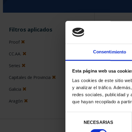
ORDENAR POR:
Filtros aplicados
Proof
Consentimiento
CC.AA.
5 Productos en
Series
Esta página web usa cookie
Capitales de Provincia
Las cookies de este sitio we
y analizar el tráfico. Ademá
Galicia
redes sociales, publicidad y
Aragón
que hayan recopilado a parti
Selección
NECESARIAS
de
consentimiento