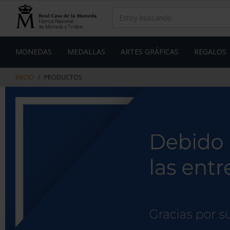
saltar
Saltar
al
al
contenido
men
de
navegacin
MONEDAS
MEDALLAS
ARTES GRÁFICAS
REGALOS
INICIO
PRODUCTOS