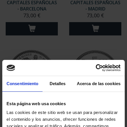
CAPITALES ESPAÑOLAS
CAPITALES ESPAÑOLAS
- BARCELONA
- MADRID
73,00 €
73,00 €
Consentimiento
Detalles
Acerca de las cookies
Esta página web usa cookies
CAPITALES ESPAÑOLAS
CAPITALES ESPAÑOLAS
- PAMPLONA
- ALICANTE
Las cookies de este sitio web se usan para personalizar
73,00 €
73,00 €
el contenido y los anuncios, ofrecer funciones de redes
sociales y analizar el tráfico. Además, compartimos