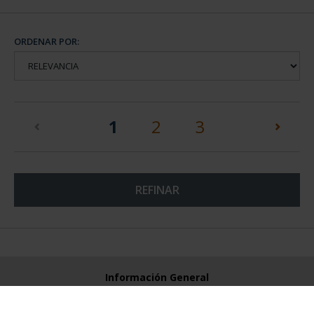
ORDENAR POR:
(current)
1
2
3
REFINAR
Información General
Contacto
Preguntas Frequentes (FAQs)