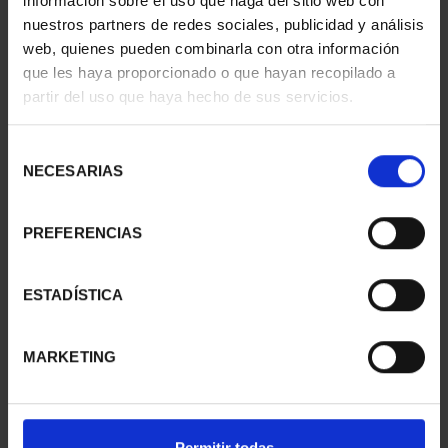
información sobre el uso que haga del sitio web con
nuestros partners de redes sociales, publicidad y análisis
web, quienes pueden combinarla con otra información
que les haya proporcionado o que hayan recopilado a
CIUDADES PATRIMONIO
CIUDADES PATRIMONIO
partir del uso que haya hecho de sus servicios.
III - TARRAGONA
III - SEGOVIA
73,00 €
73,00 €
Selección
NECESARIAS
de
consentimiento
PREFERENCIAS
ESTADÍSTICA
MARKETING
CIUDADES PATRIMONIO
CIUDADES PATRIMONIO
Permitir todas