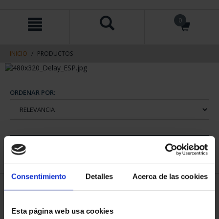
saltar
Saltar
0
al
al
contenido
men
de
navegacin
INICIO
PRODUCTOS
ORDENAR POR:
REFINAR
Consentimiento
Detalles
Acerca de las cookies
1 Productos encontrados
Esta página web usa cookies