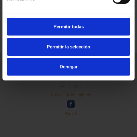
REFINAR
Permitir todas
Permitir la selección
Información General
Denegar
Contacto
Preguntas Frequentes (FAQs)
Aviso Legal
Condiciones Legales
Ayuda