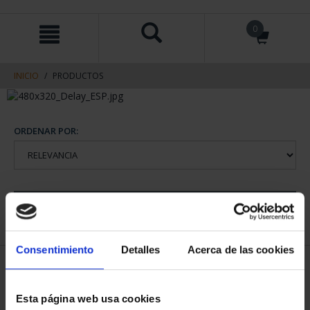
saltar
Saltar
0
al
al
contenido
men
de
navegacin
INICIO
PRODUCTOS
ORDENAR POR:
REFINAR
Consentimiento
Detalles
Acerca de las cookies
1 Productos encontrados
Esta página web usa cookies