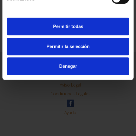
REFINAR
Permitir todas
Permitir la selección
Información General
Denegar
Contacto
Preguntas Frequentes (FAQs)
Aviso Legal
Condiciones Legales
Ayuda