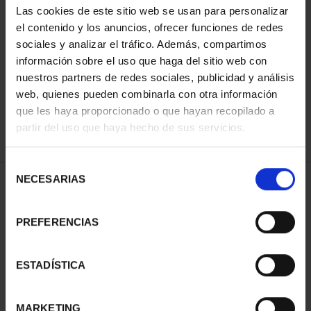
Las cookies de este sitio web se usan para personalizar
el contenido y los anuncios, ofrecer funciones de redes
sociales y analizar el tráfico. Además, compartimos
ORDENAR POR:
información sobre el uso que haga del sitio web con
nuestros partners de redes sociales, publicidad y análisis
web, quienes pueden combinarla con otra información
que les haya proporcionado o que hayan recopilado a
REFINAR
partir del uso que haya hecho de sus servicios.
Selección
NECESARIAS
de
1 Productos encontrados
consentimiento
PREFERENCIAS
ESTADÍSTICA
MARKETING