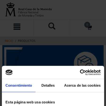
saltar
Saltar
0
al
al
contenido
men
de
navegacin
INICIO
PRODUCTOS
Consentimiento
Detalles
Acerca de las cookies
Esta página web usa cookies