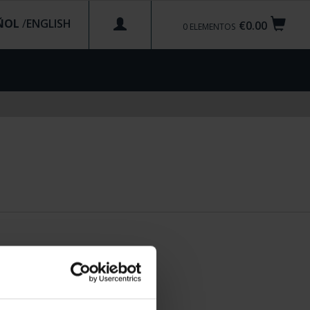
ÑOL
/
€0.00
0
ELEMENTOS