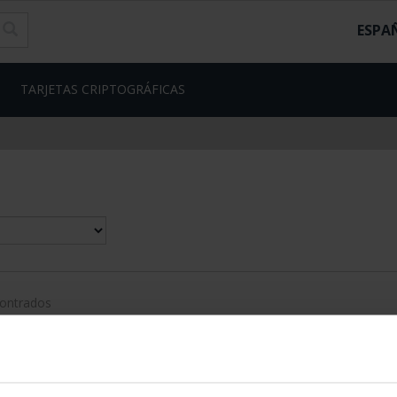
ESPA
TARJETAS CRIPTOGRÁFICAS
contrados