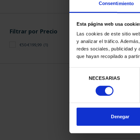
Consentimiento
Esta página web usa cookie
Filtrar por Precio
Las cookies de este sitio we
y analizar el tráfico. Ademá
€50-€199,99
(1)
CIUDADES PAT
redes sociales, publicidad y
TOL
que hayan recopilado a parti
73,
Selección
NECESARIAS
de
consentimiento
ORDENAR POR:
Denegar