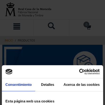
saltar
Saltar
0
al
al
contenido
men
de
navegacin
INICIO
PRODUCTOS
Consentimiento
Detalles
Acerca de las cookies
Esta página web usa cookies