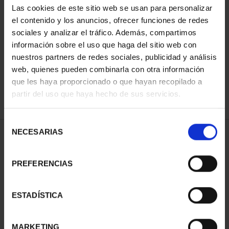
Las cookies de este sitio web se usan para personalizar
el contenido y los anuncios, ofrecer funciones de redes
sociales y analizar el tráfico. Además, compartimos
ORDENAR POR:
información sobre el uso que haga del sitio web con
nuestros partners de redes sociales, publicidad y análisis
web, quienes pueden combinarla con otra información
que les haya proporcionado o que hayan recopilado a
REFINAR
partir del uso que haya hecho de sus servicios.
Selección
NECESARIAS
de
1 Productos encontrados
consentimiento
PREFERENCIAS
ESTADÍSTICA
MARKETING