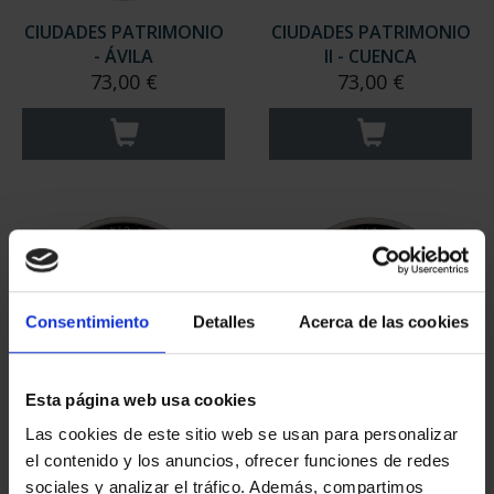
CIUDADES PATRIMONIO
CIUDADES PATRIMONIO
- ÁVILA
II - CUENCA
73,00 €
73,00 €
Consentimiento
Detalles
Acerca de las cookies
Esta página web usa cookies
CIUDADES PATRIMONIO
CIUDADES PATRIMONIO
Las cookies de este sitio web se usan para personalizar
II- IBIZA
II- MÉRIDA
el contenido y los anuncios, ofrecer funciones de redes
73,00 €
73,00 €
sociales y analizar el tráfico. Además, compartimos