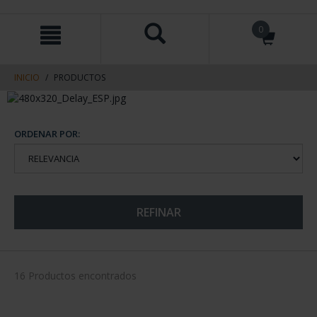
saltar
Saltar
0
al
al
contenido
men
de
navegacin
INICIO
PRODUCTOS
ORDENAR POR:
REFINAR
16 Productos encontrados