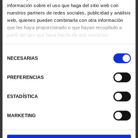
información sobre el uso que haga del sitio web con
nuestros partners de redes sociales, publicidad y análisis
web, quienes pueden combinarla con otra información
que les haya proporcionado o que hayan recopilado a
partir del uso que haya hecho de sus servicios.
Selección
NECESARIAS
de
consentimiento
PREFERENCIAS
CIUDADES PATRIMONIO
CIUDADES PATRIMONIO
ESTADÍSTICA
II - LA LAGUNA
II - SALAMANCA
73,00 €
73,00 €
MARKETING