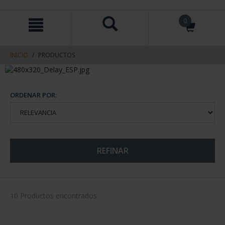
saltar
Saltar
0
al
al
contenido
men
de
navegacin
INICIO
PRODUCTOS
ORDENAR POR:
REFINAR
10 Productos encontrados