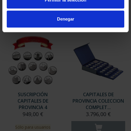
949,00 €
949,00 €
Sólo para usuarios
Sólo para usuarios
Denegar
registrados
registrados
SUSCRIPCIÓN
CAPITALES DE
CAPITALES DE
PROVINCIA COLECCION
PROVINCIA 4
COMPLET...
949,00 €
3.796,00 €
Sólo para usuarios