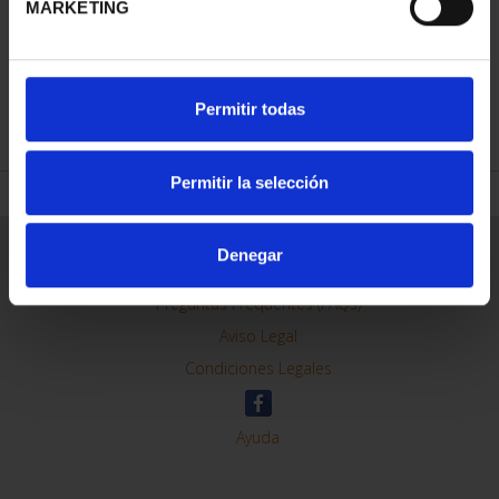
MARKETING
REFINAR
Permitir todas
Permitir la selección
Información General
Denegar
Contacto
Preguntas Frequentes (FAQs)
Aviso Legal
Condiciones Legales
Ayuda