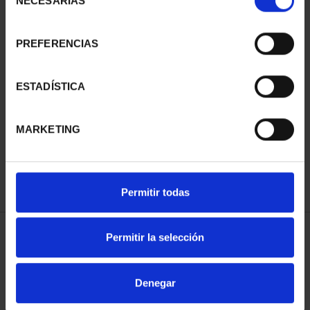
NECESARIAS
de
consentimiento
PREFERENCIAS
SUSCRIPCIÓN
SUSCRIPCIÓN
ESTADÍSTICA
CAPITALES DE
CAPITALES DE
PROVINCIA 3
PROVINCIA 4
MARKETING
949,00 €
949,00 €
Sólo para usuarios
Sólo para usuarios
registrados
registrados
Permitir todas
Permitir la selección
ORDENAR POR:
Denegar