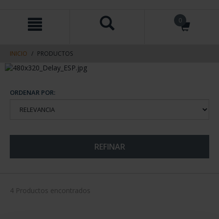
saltar
Saltar
0
al
al
contenido
men
de
navegacin
INICIO
PRODUCTOS
ORDENAR POR:
REFINAR
4 Productos encontrados