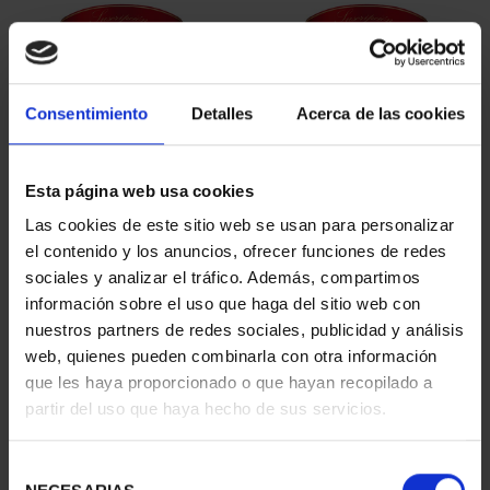
Consentimiento
Detalles
Acerca de las cookies
Esta página web usa cookies
SUSCRIPCIÓN
SUSCRIPCIÓN
Las cookies de este sitio web se usan para personalizar
CAPITALES DE
CAPITALES DE
el contenido y los anuncios, ofrecer funciones de redes
PROVINCIA 1
PROVINCIA 2
sociales y analizar el tráfico. Además, compartimos
949,00 €
949,00 €
información sobre el uso que haga del sitio web con
nuestros partners de redes sociales, publicidad y análisis
Sólo para usuarios
Sólo para usuarios
registrados
registrados
web, quienes pueden combinarla con otra información
que les haya proporcionado o que hayan recopilado a
partir del uso que haya hecho de sus servicios.
Selección