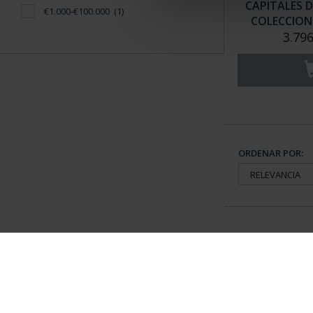
CAPITALES D
€1.000-€100.000
(1)
COLECCION 
3.796
ORDENAR POR:
Información General
Contacto
|
Preguntas Frequentes (FAQs)
|
Aviso Legal
|
Condicio