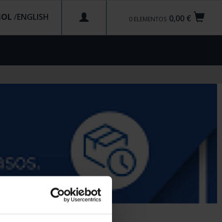
ÑOL
/
0,00 €
0
ELEMENTOS