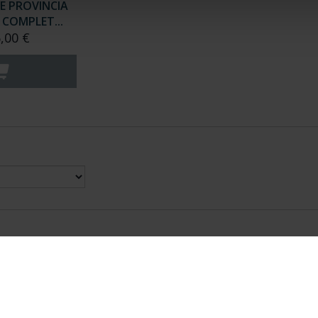
E PROVINCIA
COMPLET...
,00 €
nes Legales
|
|
Ayuda
|