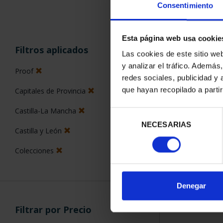
Consentimiento
Esta página web usa cookie
ORDENAR POR:
Filtros aplicados
Las cookies de este sitio we
y analizar el tráfico. Ademá
Proof
redes sociales, publicidad y
que hayan recopilado a parti
Capitales de Provincia
1 Productos en
Castilla-La Mancha
Selección
NECESARIAS
de
Castilla y León
consentimiento
Colecciones
Denegar
Filtrar por Precio