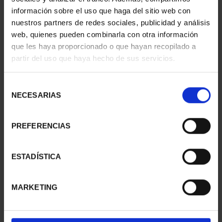
información sobre el uso que haga del sitio web con
nuestros partners de redes sociales, publicidad y análisis
web, quienes pueden combinarla con otra información
SUSCRIPCIÓN
SUSCRIPCIÓN
que les haya proporcionado o que hayan recopilado a
CAPITALES DE
CAPITALES DE
partir del uso que haya hecho de sus servicios.
PROVINCIA 1
PROVINCIA 2
949,00 €
949,00 €
Selección
Sólo para usuarios
Sólo para usuarios
NECESARIAS
de
registrados
registrados
consentimiento
PREFERENCIAS
ESTADÍSTICA
MARKETING