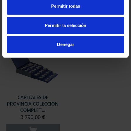
SUSCRIPCIÓN
SUSCRIPCIÓN
Permitir todas
CAPITALES DE
CAPITALES DE
PROVINCIA 3
PROVINCIA 4
949,00 €
949,00 €
Permitir la selección
Sólo para usuarios
Sólo para usuarios
registrados
registrados
Denegar
CAPITALES DE
PROVINCIA COLECCION
COMPLET...
3.796,00 €