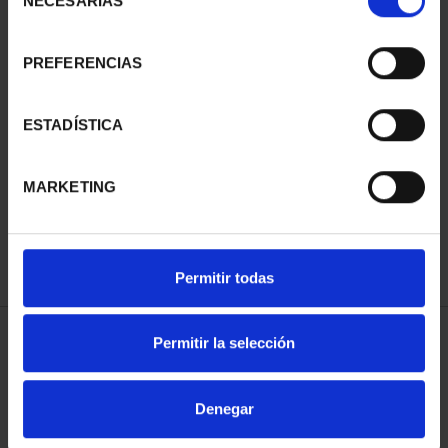
NECESARIAS
de
consentimiento
PREFERENCIAS
SUSCRIPCIÓN
SUSCRIPCIÓN
ESTADÍSTICA
CAPITALES DE
CAPITALES DE
PROVINCIA 3
PROVINCIA 4
MARKETING
949,00 €
949,00 €
Sólo para usuarios
Sólo para usuarios
registrados
registrados
Permitir todas
Permitir la selección
ORDENAR POR:
Denegar