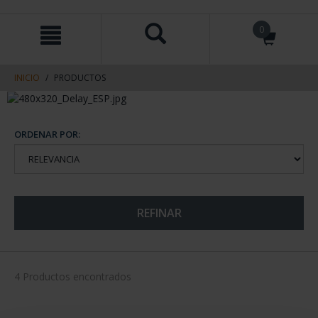
saltar
Saltar
0
al
al
contenido
men
de
navegacin
INICIO
PRODUCTOS
ORDENAR POR:
REFINAR
4 Productos encontrados