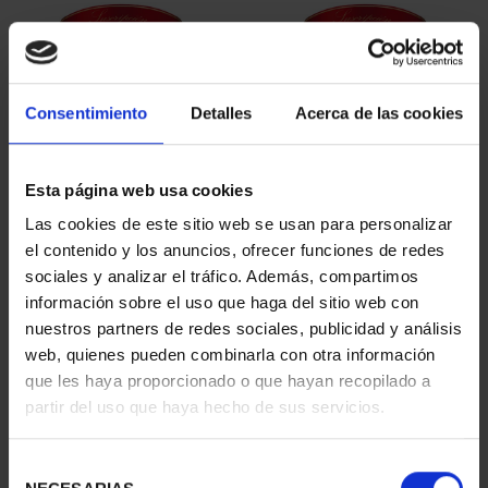
Consentimiento
Detalles
Acerca de las cookies
Esta página web usa cookies
SUSCRIPCIÓN
SUSCRIPCIÓN
Las cookies de este sitio web se usan para personalizar
CAPITALES DE
CAPITALES DE
el contenido y los anuncios, ofrecer funciones de redes
PROVINCIA 1
PROVINCIA 2
sociales y analizar el tráfico. Además, compartimos
949,00 €
949,00 €
información sobre el uso que haga del sitio web con
nuestros partners de redes sociales, publicidad y análisis
Sólo para usuarios
Sólo para usuarios
registrados
registrados
web, quienes pueden combinarla con otra información
que les haya proporcionado o que hayan recopilado a
partir del uso que haya hecho de sus servicios.
Selección