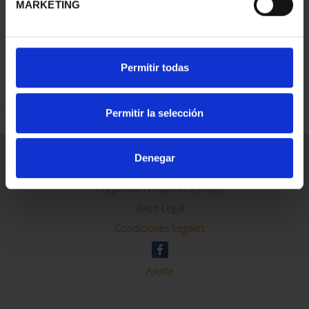
MARKETING
REFINAR
Permitir todas
Permitir la selección
Información General
Denegar
Contacto
Preguntas Frequentes (FAQs)
Aviso Legal
Condiciones Legales
Ayuda