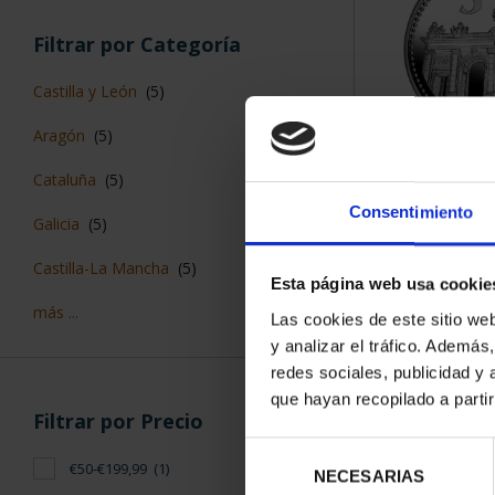
Filtrar por Categoría
Castilla y León
(5)
Aragón
(5)
CAPITALES 
Cataluña
(5)
MAD
Consentimiento
73,
Galicia
(5)
Castilla-La Mancha
(5)
Esta página web usa cookie
más ...
Las cookies de este sitio we
y analizar el tráfico. Ademá
redes sociales, publicidad y
que hayan recopilado a parti
Filtrar por Precio
Selección
€50-€199,99
(1)
NECESARIAS
de