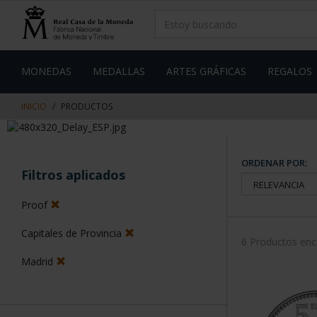
saltar
Saltar
al
al
contenido
men
de
navegacin
MONEDAS
MEDALLAS
ARTES GRÁFICAS
REGALOS
INICIO
PRODUCTOS
ORDENAR POR:
Filtros aplicados
Proof
Capitales de Provincia
6 Productos en
Madrid