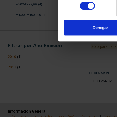
consentimiento
€500-€999,99
(4)
€1.000-€100.000
(1)
SUSCRIPCIÓN
PROVI
Denegar
949
Filtrar por Año Emisión
Sólo para usua
2010
(1)
2013
(1)
ORDENAR POR:
Información General
Contacto
|
Preguntas Frequentes (FAQs)
|
Aviso Legal
|
Condicio