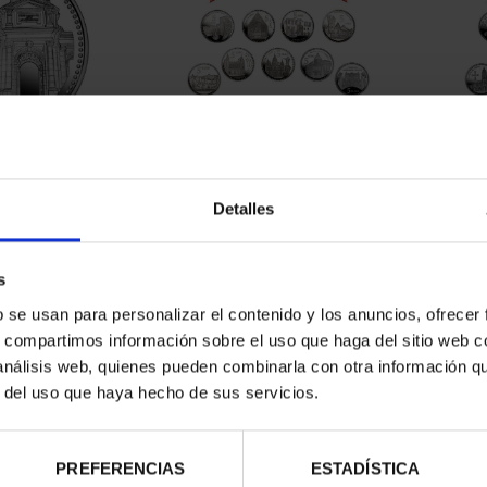
ESPAÑOLAS -
SUSCRIPCIÓN CAPITALES DE
SUSC
RID
PROVINCIA 1
Detalles
00 €
949,00 €
s
Sólo para usuarios registrados
Sólo 
b se usan para personalizar el contenido y los anuncios, ofrecer
s, compartimos información sobre el uso que haga del sitio web 
 análisis web, quienes pueden combinarla con otra información q
r del uso que haya hecho de sus servicios.
PREFERENCIAS
ESTADÍSTICA