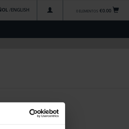
ÑOL
/
€0.00
0
ELEMENTOS