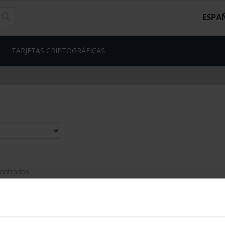
ESPA
TARJETAS CRIPTOGRÁFICAS
contrados