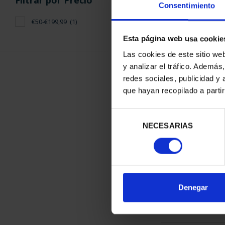
Filtrar por Precio
Consentimiento
€50-€199,99
(1)
Esta página web usa cookie
Las cookies de este sitio we
y analizar el tráfico. Ademá
PATRIMONIO 
redes sociales, publicidad y
EL ES
que hayan recopilado a parti
73,
Selección
NECESARIAS
de
consentimiento
ORDENAR POR:
Denegar