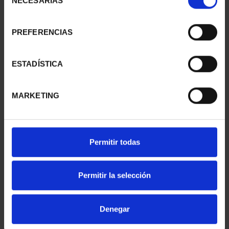
NECESARIAS
de
consentimiento
PREFERENCIAS
SUSCRIPCIÓN
SUSCRIPCIÓN
CAPITALES DE
CAPITALES DE
PROVINCIA 1
PROVINCIA 2
ESTADÍSTICA
949,00 €
949,00 €
Sólo para usuarios
Sólo para usuarios
MARKETING
registrados
registrados
Permitir todas
Permitir la selección
Denegar