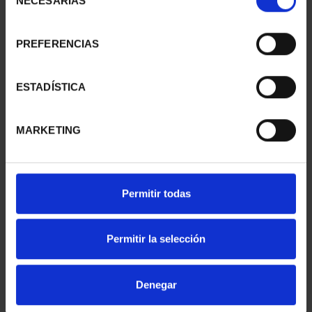
NECESARIAS
de
consentimiento
PREFERENCIAS
SUSCRIPCIÓN
SUSCRIPCIÓN
CAPITALES DE
CAPITALES DE
PROVINCIA 1
PROVINCIA 2
ESTADÍSTICA
949,00 €
949,00 €
Sólo para usuarios
Sólo para usuarios
MARKETING
registrados
registrados
Permitir todas
Permitir la selección
Denegar