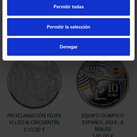
425 ANIV VELÁZQUEZ
PROCLAMACIÓN FELIPE
Permitir todas
(2024) CINCUENTÍN
VI (2024) 8 REALES
610,00 €
140,00 €
Permitir la selección
Denegar
PROCLAMACIÓN FELIPE
EQUIPO OLIMPICO
VI (2024) CINCUENTÍN
ESPAÑOL 2024 - 8
610,00 €
REALES
140,00 €