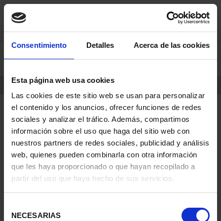
saltar
Saltar
Consentimiento
Detalles
Acerca de las cookies
0
al
al
contenido
men
de
Esta página web usa cookies
navegacin
INICIO
PRODUCTOS
Las cookies de este sitio web se usan para personalizar
el contenido y los anuncios, ofrecer funciones de redes
sociales y analizar el tráfico. Además, compartimos
información sobre el uso que haga del sitio web con
nuestros partners de redes sociales, publicidad y análisis
web, quienes pueden combinarla con otra información
que les haya proporcionado o que hayan recopilado a
partir del uso que haya hecho de sus servicios.
Selección
NECESARIAS
de