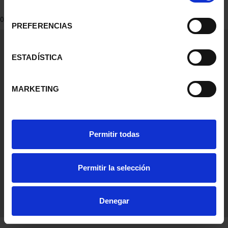
consentimiento
0 Productos encontrados
PREFERENCIAS
Información General
Contacto
ESTADÍSTICA
Preguntas Frequentes (FAQs)
Aviso Legal
MARKETING
Condiciones Legales
Ayuda
Permitir todas
Permitir la selección
Denegar