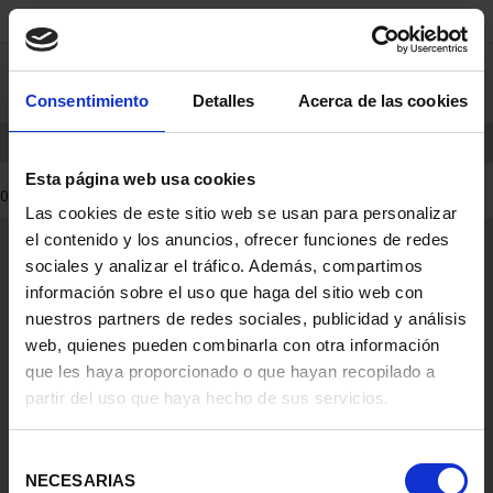
saltar
Saltar
0
al
al
contenido
men
Consentimiento
Detalles
Acerca de las cookies
de
navegacin
INICIO
PRODUCTOS
Esta página web usa cookies
0 Productos encontrados
Las cookies de este sitio web se usan para personalizar
el contenido y los anuncios, ofrecer funciones de redes
Información General
sociales y analizar el tráfico. Además, compartimos
Contacto
información sobre el uso que haga del sitio web con
Preguntas Frequentes (FAQs)
nuestros partners de redes sociales, publicidad y análisis
Aviso Legal
web, quienes pueden combinarla con otra información
Condiciones Legales
que les haya proporcionado o que hayan recopilado a
partir del uso que haya hecho de sus servicios.
Ayuda
Selección
NECESARIAS
de