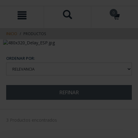
saltar
Saltar
0
al
al
contenido
men
de
navegacin
INICIO
PRODUCTOS
ORDENAR POR:
REFINAR
3 Productos encontrados