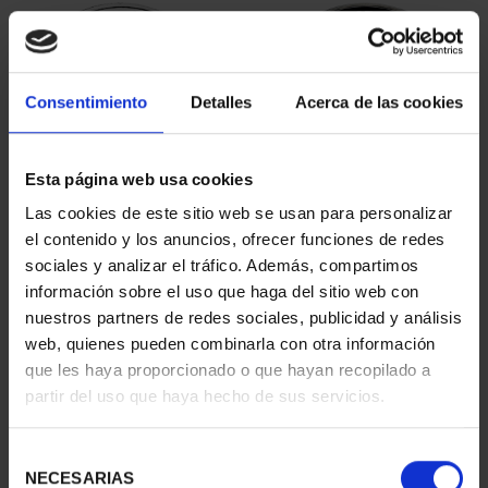
Consentimiento
Detalles
Acerca de las cookies
Esta página web usa cookies
Las cookies de este sitio web se usan para personalizar
PROCLAMACIÓN FELIPE
PROCLAMACIÓN FELIPE
el contenido y los anuncios, ofrecer funciones de redes
VI (2024) 8 REALES
VI (2024) CINCUENTÍN
sociales y analizar el tráfico. Además, compartimos
140,00 €
610,00 €
información sobre el uso que haga del sitio web con
nuestros partners de redes sociales, publicidad y análisis
web, quienes pueden combinarla con otra información
que les haya proporcionado o que hayan recopilado a
partir del uso que haya hecho de sus servicios.
Selección
NECESARIAS
de