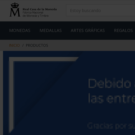
saltar
Saltar
al
al
contenido
men
de
navegacin
MONEDAS
MEDALLAS
ARTES GRÁFICAS
REGALOS
INICIO
PRODUCTOS