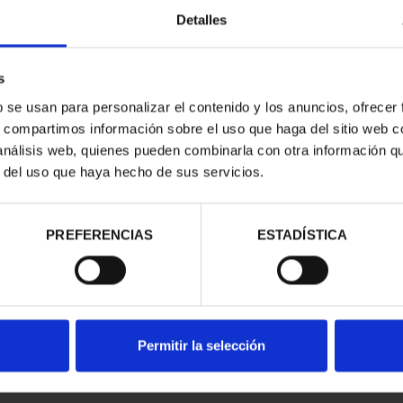
 PROOF
800 AÑOS CATEDRAL
Detalles
O MUNDIAL
BURGOS (2021) 8 REALES
CÁC...
140,00 €
00 €
s
b se usan para personalizar el contenido y los anuncios, ofrecer
s, compartimos información sobre el uso que haga del sitio web 
 análisis web, quienes pueden combinarla con otra información q
r del uso que haya hecho de sus servicios.
PREFERENCIAS
ESTADÍSTICA
Permitir la selección