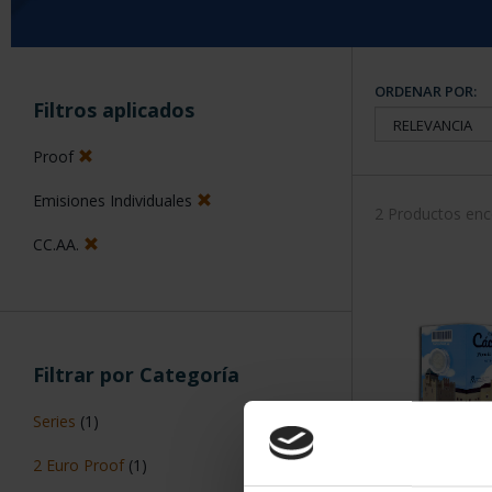
ORDENAR POR:
Filtros aplicados
Proof
Emisiones Individuales
2 Productos en
CC.AA.
Filtrar por Categoría
Series
(1)
2 Euro Proof
(1)