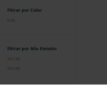
Filtrar por Color
Sí
(1)
Filtrar por Año Emisión
2021
(1)
2023
(1)
Información General
Contacto
|
Preguntas Frequentes (FAQs)
|
Aviso Legal
|
Condicio