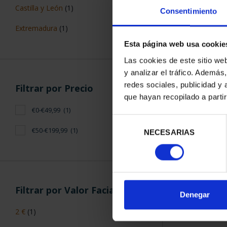
2 EURO
Castilla y León
(1)
Consentimiento
PATRIMONI
2023 
Extremadura
(1)
23,
Esta página web usa cookie
Las cookies de este sitio we
y analizar el tráfico. Ademá
redes sociales, publicidad y
Filtrar por Precio
que hayan recopilado a parti
€0-€49,99
(1)
Selección
ORDENAR POR:
€50-€199,99
(1)
NECESARIAS
de
consentimiento
Filtrar por Valor Facial
Denegar
2 €
(1)