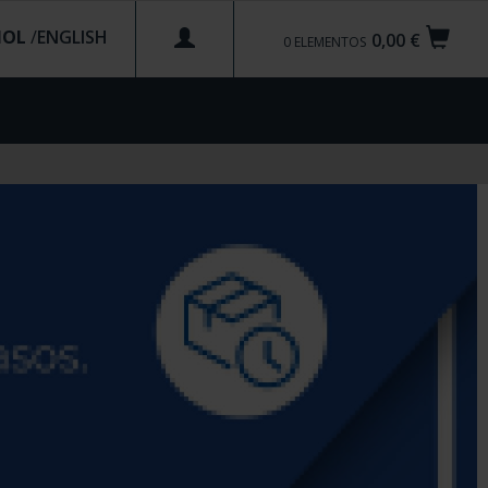
ÑOL
/
0,00 €
0
ELEMENTOS