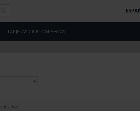
ESPA
TARJETAS CRIPTOGRÁFICAS
contrados