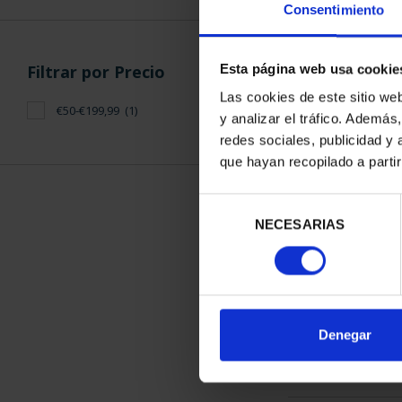
Consentimiento
Filtrar por Precio
Esta página web usa cookie
Las cookies de este sitio we
€50-€199,99
(1)
y analizar el tráfico. Ademá
PROCLAMACIÓ
redes sociales, publicidad y
(2024) 
que hayan recopilado a parti
140,
Selección
NECESARIAS
de
consentimiento
ORDENAR POR:
Denegar