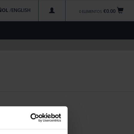
ÑOL
/
€0.00
0
ELEMENTOS