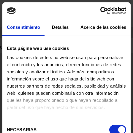
saltar
Saltar
0
al
al
contenido
men
de
Consentimiento
Detalles
Acerca de las cookies
navegacin
INICIO
PRODUCTOS
0 Productos encontrados
Esta página web usa cookies
Las cookies de este sitio web se usan para personalizar
Información General
el contenido y los anuncios, ofrecer funciones de redes
Contacto
sociales y analizar el tráfico. Además, compartimos
Preguntas Frequentes (FAQs)
información sobre el uso que haga del sitio web con
Aviso Legal
nuestros partners de redes sociales, publicidad y análisis
web, quienes pueden combinarla con otra información
Condiciones Legales
que les haya proporcionado o que hayan recopilado a
partir del uso que haya hecho de sus servicios.
Ayuda
Selección
NECESARIAS
de