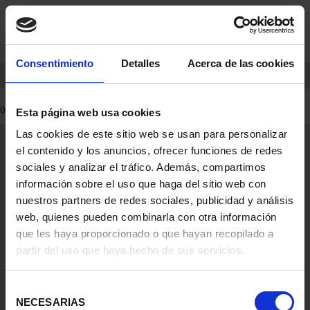
saltar
Saltar
0
al
al
contenido
men
de
Consentimiento
Detalles
Acerca de las cookies
navegacin
INICIO
PRODUCTOS
0 Productos encontrados
Esta página web usa cookies
Las cookies de este sitio web se usan para personalizar
Información General
el contenido y los anuncios, ofrecer funciones de redes
Contacto
sociales y analizar el tráfico. Además, compartimos
Preguntas Frequentes (FAQs)
información sobre el uso que haga del sitio web con
Aviso Legal
nuestros partners de redes sociales, publicidad y análisis
web, quienes pueden combinarla con otra información
Condiciones Legales
que les haya proporcionado o que hayan recopilado a
partir del uso que haya hecho de sus servicios.
Ayuda
Selección
NECESARIAS
de