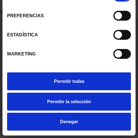
consentimiento
0 Productos encontrados
PREFERENCIAS
Información General
Contacto
ESTADÍSTICA
Preguntas Frequentes (FAQs)
Aviso Legal
MARKETING
Condiciones Legales
Ayuda
Permitir todas
Permitir la selección
Denegar