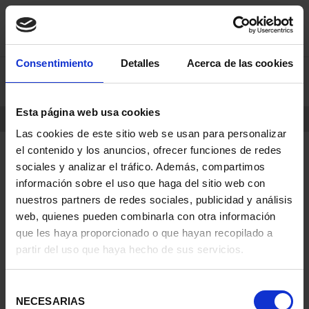
saltar
Saltar
Consentimiento
Detalles
Acerca de las cookies
0
al
al
contenido
men
de
Esta página web usa cookies
navegacin
INICIO
PRODUCTOS
Las cookies de este sitio web se usan para personalizar
el contenido y los anuncios, ofrecer funciones de redes
sociales y analizar el tráfico. Además, compartimos
información sobre el uso que haga del sitio web con
nuestros partners de redes sociales, publicidad y análisis
web, quienes pueden combinarla con otra información
que les haya proporcionado o que hayan recopilado a
partir del uso que haya hecho de sus servicios.
Selección
NECESARIAS
de