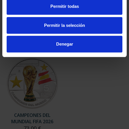
V Cº CONSEJO DE
V CENT. ALVARO DE
Permitir todas
ESTADO (2026) 8
BAZAN (2026) 4 REALES
REALES
73,00 €
140,00 €
Permitir la selección
Denegar
CAMPEONES DEL
MUNDIAL FIFA 2026
73,00 €