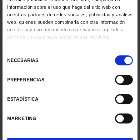
información sobre el uso que haga del sitio web con
nuestros partners de redes sociales, publicidad y análisis
web, quienes pueden combinarla con otra información
CARTERITA 2 EURO
CARTERITA 2 EURO
que les haya proporcionado o que hayan recopilado a
PROOF ART.49
PROOF MONAST.DE
partir del uso que haya hecho de sus servicios.
INCLUSION ...
POBLET ...
26,00 €
26,00 €
Selección
NECESARIAS
de
consentimiento
PREFERENCIAS
ESTADÍSTICA
MARKETING