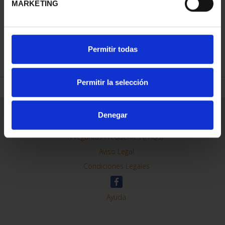
MARKETING
REFINAR
Permitir todas
Permitir la selección
Información General
Denegar
Contacto
Preguntas Frequentes (FAQs)
Aviso Legal
Condiciones Legales
Ayuda