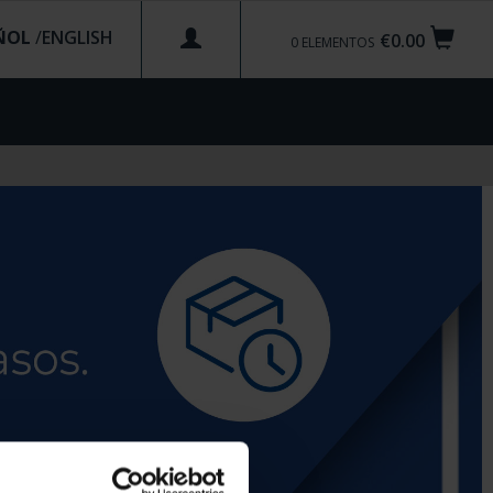
ÑOL
/
€0.00
0
ELEMENTOS