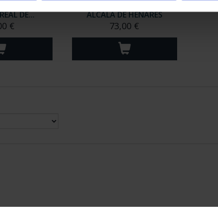
ACIONAL II -
CIUDADES PATRIMONIO -
EAL DE...
ALCALÁ DE HENARES
00 €
73,00 €