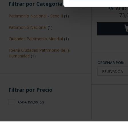
PATRIMONIO N
Filtrar por Categoría
PALACIO R
73,
Patrimonio Nacional - Serie II
(1)
Patrimonio Nacional
(1)
Ciudades Patrimonio Mundial
(1)
I Serie Ciudades Patrimonio de la
Humanidad
(1)
ORDENAR POR:
Filtrar por Precio
€50-€199,99
(2)