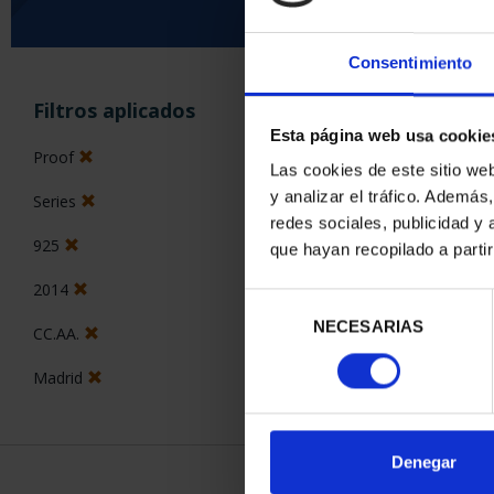
Consentimiento
ORDENAR POR:
Filtros aplicados
Esta página web usa cookie
Proof
Las cookies de este sitio we
y analizar el tráfico. Ademá
Series
2 Productos en
redes sociales, publicidad y
925
que hayan recopilado a parti
2014
Selección
NECESARIAS
de
CC.AA.
consentimiento
Madrid
Denegar