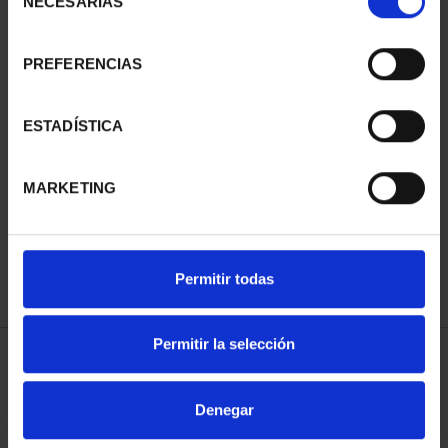
NECESARIAS
de
consentimiento
PREFERENCIAS
ESTADÍSTICA
CIUDADES PATRIMONIO
- ÁVILA
MARKETING
73,00 €
Permitir todas
Permitir la selección
ORDENAR POR:
Denegar