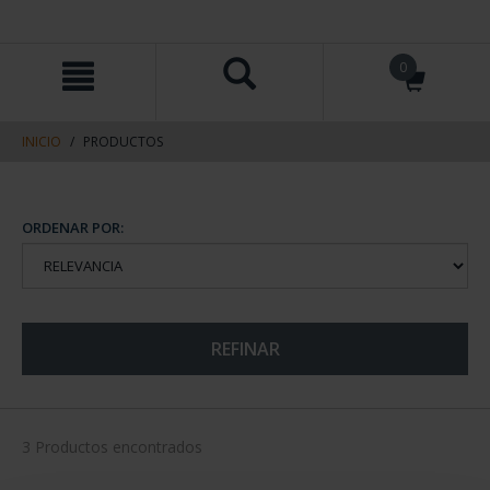
saltar
Saltar
0
al
al
contenido
men
de
navegacin
INICIO
PRODUCTOS
ORDENAR POR:
REFINAR
3 Productos encontrados