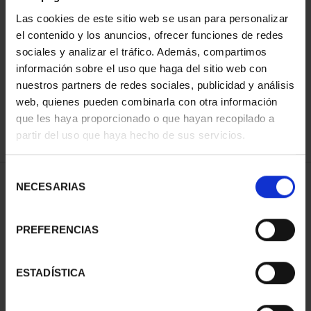
Las cookies de este sitio web se usan para personalizar
el contenido y los anuncios, ofrecer funciones de redes
ORDENAR POR:
sociales y analizar el tráfico. Además, compartimos
información sobre el uso que haga del sitio web con
nuestros partners de redes sociales, publicidad y análisis
web, quienes pueden combinarla con otra información
que les haya proporcionado o que hayan recopilado a
REFINAR
partir del uso que haya hecho de sus servicios.
Selección
1 Productos encontrados
NECESARIAS
de
consentimiento
PREFERENCIAS
ESTADÍSTICA