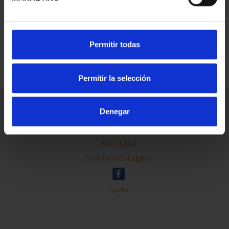
REFINAR
Permitir todas
Permitir la selección
Información General
Denegar
Contacto
Preguntas Frequentes (FAQs)
Aviso Legal
Condiciones Legales
Ayuda