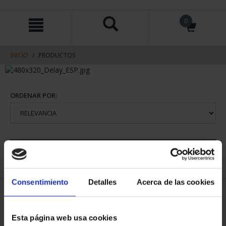
saltar
Saltar
0
al
al
contenido
men
de
navegacin
INICIO
PRODUCTOS
ORDENAR POR:
REFINAR
Consentimiento
Detalles
Acerca de las cookies
1 Productos encontrados
Esta página web usa cookies