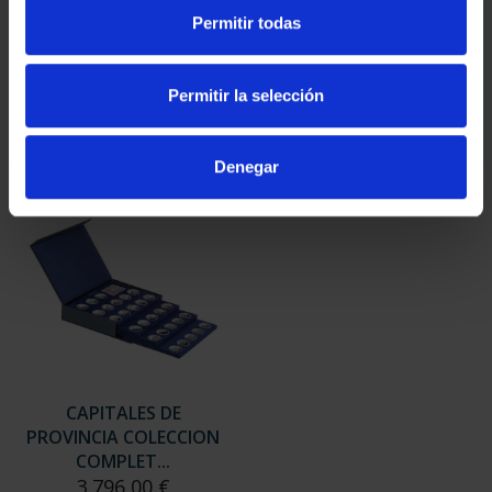
SUSCRIPCIÓN
SUSCRIPCIÓN
Permitir todas
CAPITALES DE
CAPITALES DE
PROVINCIA 3
PROVINCIA 4
949,00 €
949,00 €
Permitir la selección
Sólo para usuarios
Sólo para usuarios
registrados
registrados
Denegar
CAPITALES DE
PROVINCIA COLECCION
COMPLET...
3.796,00 €