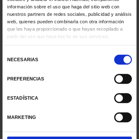
información sobre el uso que haga del sitio web con
nuestros partners de redes sociales, publicidad y análisis
web, quienes pueden combinarla con otra información
SUSCRIPCIÓN
SUSCRIPCIÓN
que les haya proporcionado o que hayan recopilado a
CAPITALES DE
CAPITALES DE
partir del uso que haya hecho de sus servicios.
PROVINCIA 1
PROVINCIA 2
949,00 €
949,00 €
Selección
Sólo para usuarios
Sólo para usuarios
NECESARIAS
de
registrados
registrados
consentimiento
PREFERENCIAS
ESTADÍSTICA
MARKETING