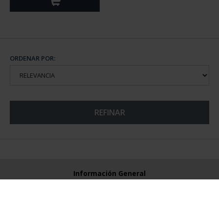
ORDENAR POR:
REFINAR
Información General
Contacto
Preguntas Frequentes (FAQs)
Aviso Legal