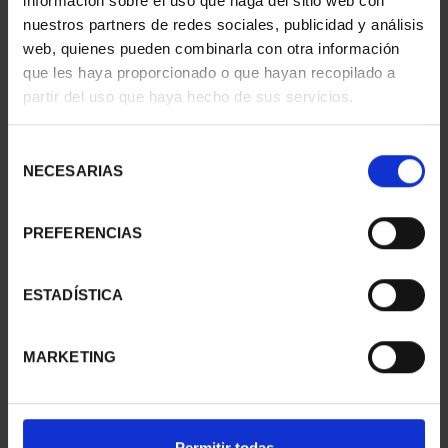
información sobre el uso que haga del sitio web con
nuestros partners de redes sociales, publicidad y análisis
web, quienes pueden combinarla con otra información
que les haya proporcionado o que hayan recopilado a
CIUDADES PATRIMONIO
CIUDADES PATRIMONIO
partir del uso que haya hecho de sus servicios.
II - CUENCA
II- IBIZA
73,00 €
73,00 €
Selección
NECESARIAS
de
consentimiento
PREFERENCIAS
ESTADÍSTICA
MARKETING
CIUDADES PATRIMONIO
CIUDADES PATRIMONIO
Permitir todas