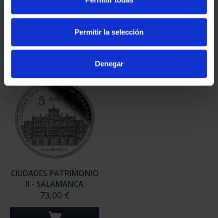
II- MÉRIDA
II - LA LAGUNA
73,00 €
73,00 €
Permitir la selección
Denegar
CIUDADES PATRIMONIO
II - SALAMANCA
73,00 €