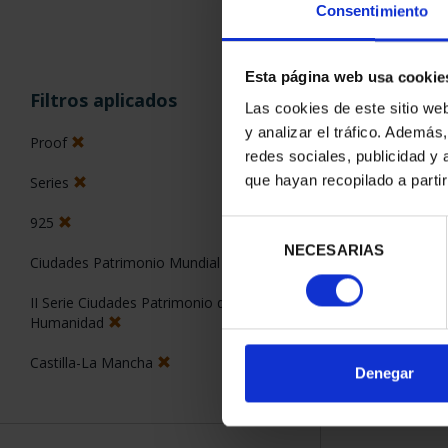
Consentimiento
Esta página web usa cookie
ORDENAR POR:
Filtros aplicados
Las cookies de este sitio we
y analizar el tráfico. Ademá
Proof
redes sociales, publicidad y
que hayan recopilado a parti
Series
1 Productos en
925
Selección
NECESARIAS
de
Ciudades Patrimonio Mundial
consentimiento
II Serie Ciudades Patrimonio de la
Humanidad
Castilla-La Mancha
Denegar