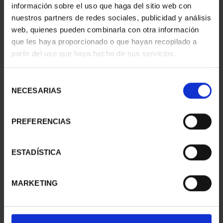
información sobre el uso que haga del sitio web con
nuestros partners de redes sociales, publicidad y análisis
web, quienes pueden combinarla con otra información
CIUDADES PATRIMONIO
CIUDADES PATRIMONIO
que les haya proporcionado o que hayan recopilado a
II - CUENCA
II- IBIZA
partir del uso que haya hecho de sus servicios.
73,00 €
73,00 €
Selección
NECESARIAS
de
consentimiento
PREFERENCIAS
ESTADÍSTICA
MARKETING
CIUDADES PATRIMONIO
CIUDADES PATRIMONIO