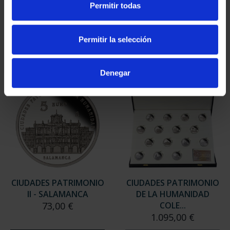
Permitir todas
II- MÉRIDA
II - LA LAGUNA
73,00 €
73,00 €
Permitir la selección
Denegar
CIUDADES PATRIMONIO
CIUDADES PATRIMONIO
II - SALAMANCA
DE LA HUMANIDAD
73,00 €
COLE...
1.095,00 €